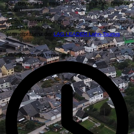
der Bewertung mindestens 8 Punkte erreicht
haben).
Weitere Informationen und die notwendigen
Antragsunterlagen finden Sie auf der
Internetpräsenz der
LAG LEADER Lahn-Taunus
.
Öffnungszeiten der Verwaltung