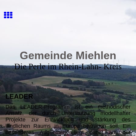
Gemeinde Miehlen
Die Perle im Rhein-Lahn- Kreis
LEADER
D
as LEADER-Programm ist ein methodischer
Ansatz, der durch Unterstützung modellhafter
Projekte zur Entwicklung und Stärkung des
ländlichen Raums in Europa beitragen soll. Ein
besonderes Augenmerk liegt dabei auf der