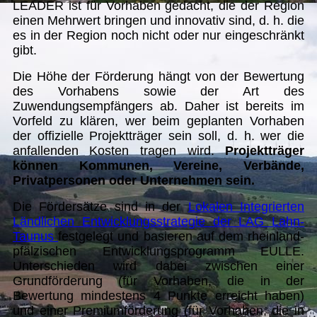
LEADER ist für Vorhaben gedacht, die der Region
einen Mehrwert bringen und innovativ sind, d. h. die
es in der Region noch nicht oder nur eingeschränkt
gibt.
Die Höhe der Förderung hängt von der Bewertung
des Vorhabens sowie der Art des
Zuwendungsempfängers ab. Daher ist bereits im
Vorfeld zu klären, wer beim geplanten Vorhaben
der offizielle Projektträger sein soll, d. h. wer die
anfallenden Kosten tragen wird.
Projektträger
können Kommunen, Vereine, Verbände,
Privatpersonen oder Unternehmen sein.
Die Fördersätze sind in der
Lokalen Integrierten
Ländlichen Entwicklungsstrategie der LAG Lahn-
Taunus
festgelegt und basieren auf dem rheinland-
pfälzischen Entwicklungsprogramm EULLE.
Unterschieden wird dabei zwischen einer
Grundförderung (für Vorhaben, die in der
Bewertung mindestens 4 Punkte erreicht haben)
und einer Premiumförderung (für Vorhaben, die in