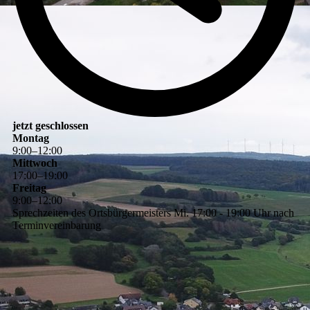
jetzt geschlossen
Montag
9
:
00
–
12
:
00
Mittwoch
17
:
00
–
19
:
00
Freitag
9
:
00
–
12
:
00
Sprechzeiten des Ortsbürgermeisters Mi. 17:00 - 19:00 Uhr nach
Terminvereinbarung