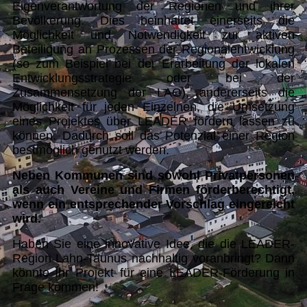
Eigenverantwortung der Regionen und ihrer
Bevölkerung. Dies beinhaltet einerseits die
Möglichkeit und Notwendigkeit zur aktiven
Beteiligung an Prozessen der Regionalentwicklung
(so zum Beispiel bei der Erarbeitung der lokalen
Entwicklungsstrategie oder bei der
Zusammensetzung der LAG), andererseits die
Möglichkeit für jeden Einzelnen, die Umsetzung
eines Projektes über LEADER fördern lassen zu
können. Dadurch soll das Potenzial einer Region
bestmöglich genutzt werden.
Neben Kommunen sind sowohl Privatpersonen
als auch Vereine und Firmen förderberechtigt,
wenn ein entsprechender Vorschlag eingereicht
wird.
Haben Sie eine innovative Idee, die die LEADER-
Region Lahn-Taunus nachhaltig voranbringt? Dann
könnte Ihr Projekt für eine LEADER-Förderung in
Frage kommen!