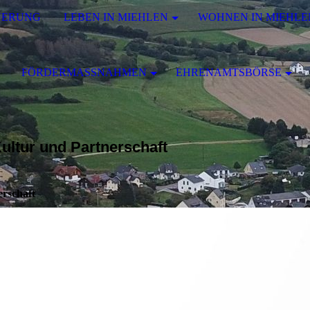
UERUNG
LEBEN IN MIEHLEN
WOHNEN IN MIEHLE
FÖRDERMASSNAHMEN
EHRENAMTSBÖRSE
ultur und Partnerschaft
erschaft