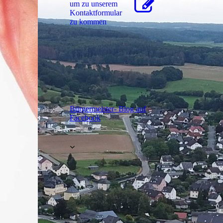
um zu unserem
Kon­takt­for­mu­lar
zu kommen
Bürgermeister- Blog auf
Facebook