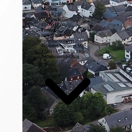
jetzt geschlossen
Montag
9
:
00
–
12
:
00
Mittwoch
17
:
00
–
19
:
00
Freitag
9
:
00
–
12
:
00
Sprechzeiten des
Ortsbürgermeisters Mi.
17:00 - 19:00 Uhr nach
Terminvereinbarung