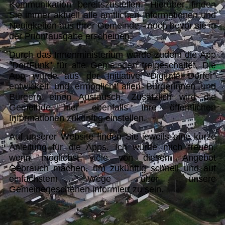
Kommunikation bereitszustellen. Hierüber finden
Sie immer aktuell alle amtlichen Informationen und
Neuigkeiten aus Ihrer Gemeinde - noch bevor sie in
der Priontausgabe erscheinen.
Durch das Innenministerium wurde zudem die App
"DorfFunk" für alle Gemeinden freigeschaltet. Die
App wurde aus der Initiative "Digitale Dörfer"
entwickelt und ermöglicht allen Bürgerinnen und
Bürgern einen Austausch. Zusätzlich wird die
Gemeinde hier ebenfalls Ihre öffentlichen
Informationen zukünftig einstellen.
Auf unserer Website finden Sie jeweils eine kurze
Anleitung für die Apps. Ich würde mich freuen,
wenn möglichst viele von diesem Angebot
Gebrauch machen, um zukünftig schnell und auf
einfachstem Wege über unsere
Gemeinegeschehen informiert zu sein.