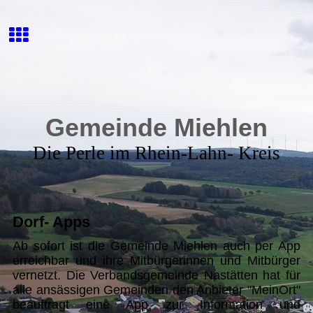
Gemeinde Miehlen
Die Perle im Rhein-Lahn- Kreis
Dorf- Apps
Ab sofort ist die Gemeinde Miehlen auch per App
erreichbar und ihre Mitbürgerinnen und Mitbürger
vernetzt. Die Verbandsgemeinde Nastätten hat für
alle ansässigen Gemeinden den Anbieter "MeinOrt"
beauftragt eine App zur Information und