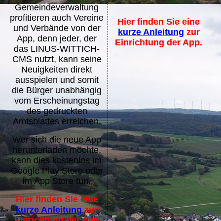
Gemeindeverwaltung
profitieren auch Vereine
Hier finden Sie eine
und Verbände von der
kurze Anleitung
zur
App, denn jeder, der
Einrichtung der App.
das LINUS-WITTICH-
CMS nutzt, kann seine
Neuigkeiten direkt
ausspielen und somit
die Bürger unabhängig
vom Erscheinungstag
des gedruckten
Amtsblattes erreichen.
Wer sich die neue App
herunterladen möchte,
kann dies kostenlos im
Google Play Store oder
im App Store tun.
Hier finden Sie eine
kurze Anleitung
zur
Einrichtung der App