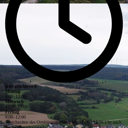
jetzt geschlossen
Montag
9
:
00
–
12
:
00
Mittwoch
17
:
00
–
19
:
00
Freitag
9
:
00
–
12
:
00
Sprechzeiten des Ortsbürgermeisters Mi. 17:00 - 19:00 Uhr nach
Terminvereinbarung