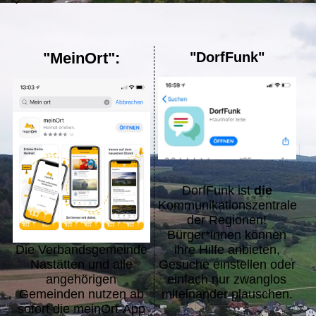
"MeinOrt":
"DorfFunk"
DorfFunk ist
die
Kommunikationszentrale
der Regionen!
Bürger*innen können
Die Verbandsgemeinde
ihre Hilfe anbieten,
Nastätten und alle
Gesuche einstellen oder
angehörigen
einfach nur zwanglos
Gemeinden nutzen ab
miteinander plauschen.
sofort die meinOrt-App