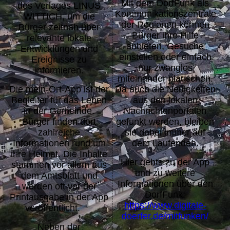
Mit dem DorfFunk als
des Verlages LINUS
Kommunikationszentrale
WITTICH, um die
der Regionen können
Bürger zeitnah über
Bürger ihre Hilfe
relevante lokale
anbieten, Gesuche
Entwicklungen und
einstellen oder einfach
Ereignisse zu
nur zwanglos
informieren.
miteinander plauschen.
Die mein-Ort-App ist der
Da auch die Neuigkeiten
Begleiter für das Leben
aus den lokalen
in der Gemeinde.
Nachrichtenportalen
Bürger finden dort
gefunkt werden, bleiben
zahlreiche
sie dabei immer auf
Informationen rund um
dem Laufenden.
ihre Heimat. Die Inhalte
Hier gehts zu der App
stammen vor allem aus
und zu weitere
dem Amtsblatt und
Informationen über den
werden oft vor der
DorfFunk:
Printausgabe in der App
https://www.digitale-
veröffentlicht.
doerfer.de/mitfunken/
Neben der